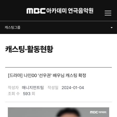
Toggl
캐스팅그룹
캐스팅그룹
캐스팅·활동현황
[드라마] 나인00 '선우권' 배우님 캐스팅 확정
작성자
매니지먼트팀
작성일
2024-01-04
조회 수
593
회