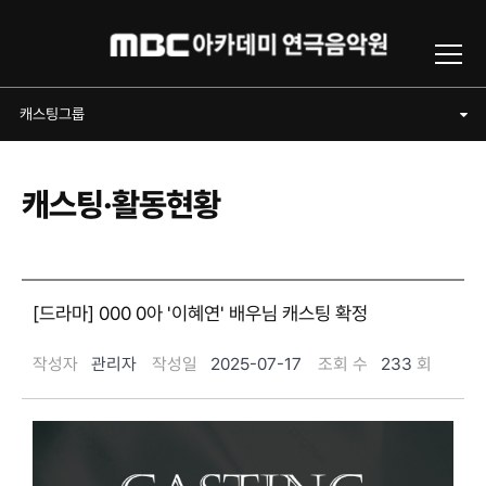
Toggl
캐스팅그룹
캐스팅그룹
캐스팅·활동현황
[드라마] 000 0아 '이혜연' 배우님 캐스팅 확정
작성자
관리자
작성일
2025-07-17
조회 수
233
회