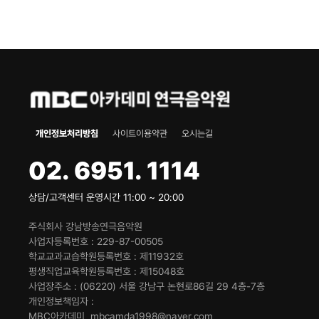
개인정보처리방침
사이트이용약관
오시는길
02. 6951. 1114
상담/고객센터 운영시간 11:00 ~ 20:00
주식회사 강남방송연극음악원
사업자등록번호
229-87-00505
학교교과교습학원등록번호
제11932호
평생직업교육학원등록번호
제15048호
사업장주소
(06220) 서울 강남구 논현로86길 29 4층-7층
개인정보책임자
MBC아카데미, mbcamda1998@naver.com