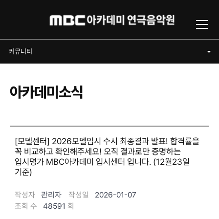
Toggl
커뮤니티
커뮤니티
아카데미소식
[모델센터] 2026모델입시 수시 최종결과 발표! 합격률을
꼭 비교하고 확인해주세요! 오직 결과로만 증명하는
입시명가 MBC아카데미 입시센터 입니다. (12월23일
기준)
작성자
관리자
작성일
2026-01-07
조회 수
48591
회