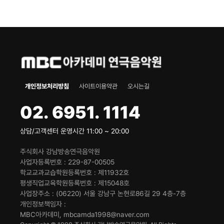
개인정보처리방침
사이트이용약관
오시는길
02. 6951. 1114
상담/고객센터 운영시간 11:00 ~ 20:00
주식회사 강남방송연극음악원
사업자등록번호
229-87-00505
학교교과교습학원등록번호
제11932호
평생직업교육학원등록번호
제15048호
사업장주소
(06220) 서울 강남구 논현로86길 29 4층-7층
개인정보책임자
MBC아카데미, mbcamda1998@naver.com