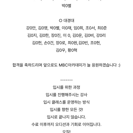
박0별
○ 대경대
강0안, 김0영, 박0별, 이0재, 임0희, 조0서, 최0준
김0지, 김0한, 장0진, 이 0, 김0운, 김0비, 강0리
김0헌, 손0건, 장0로, 최0원,김0빈, 조0현,
김0우, 황0혁
합격을 축하드리며 앞으로도 MBC아카데미가 늘 응원하겠습니다 :)
-------
입시를 위한 과정
입시를 진행해주시는 강사
입시 클래스를 운영하는 방식
입시를 향한 모든 것!
입시로 끝나지 않습니다.
수료 이후까지 오디션과 기회로 이어집니다.
오직!