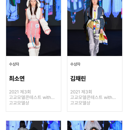
수상자
수상자
최소연
김채린
2021 제3회
2021 제3회
고교모델콘테스트 with
고교모델콘테스트 with
LIE SANG BONG
고교모델상
LIE SANG BONG
고교모델상