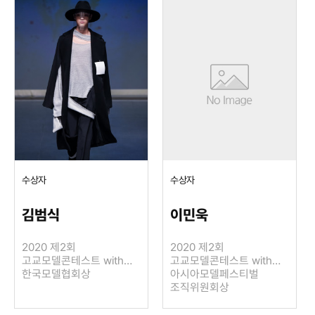
수상자
수상자
이민욱
김범식
2020 제2회
2020 제2회
고교모델콘테스트 with
고교모델콘테스트 with
LIE SANG BONG
아시아모델페스티벌
LIE SANG BONG
한국모델협회상
조직위원회상