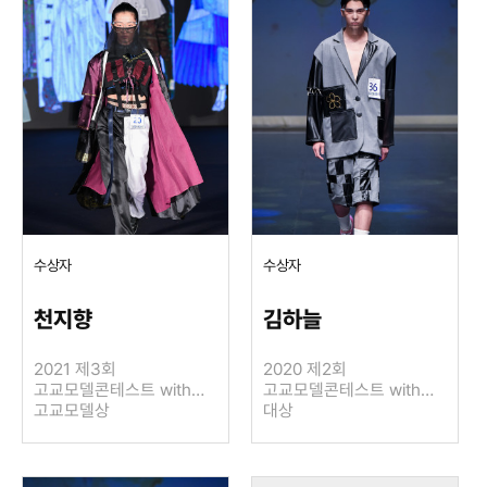
수상자
수상자
천지향
김하늘
2021 제3회
2020 제2회
고교모델콘테스트 with
고교모델콘테스트 with
LIE SANG BONG
고교모델상
LIE SANG BONG
대상