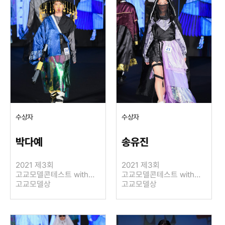
수상자
수상자
박다예
송유진
2021 제3회
2021 제3회
고교모델콘테스트 with
고교모델콘테스트 with
LIE SANG BONG
고교모델상
LIE SANG BONG
고교모델상