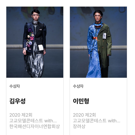
수상자
수상자
김우성
이민형
2020 제2회
2020 제2회
고교모델콘테스트 with
고교모델콘테스트 with
LIE SANG BONG
한국패션디자이너연합회상
LIE SANG BONG
장려상