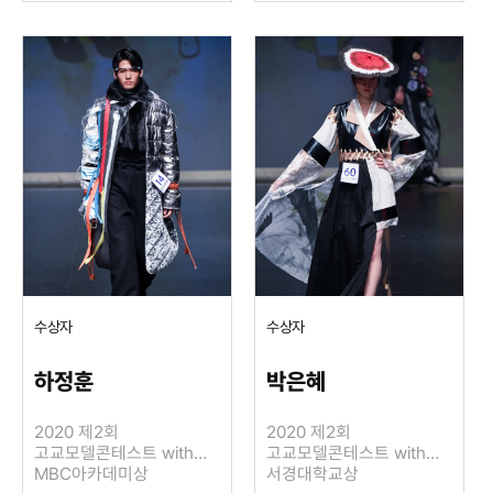
수상자
수상자
하정훈
박은혜
2020 제2회
2020 제2회
고교모델콘테스트 with
고교모델콘테스트 with
LIE SANG BONG
MBC아카데미상
LIE SANG BONG
서경대학교상