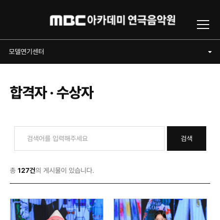
Toggl
모델연기센터
모델연기센터
합격자 · 수상자
검색
총
127건
의 게시물이 있습니다.