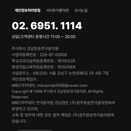
개인정보처리방침
사이트이용약관
오시는길
02. 6951. 1114
상담/고객센터 운영시간 11:00 ~ 20:00
주식회사 강남방송연극음악원
사업자등록번호
229-87-00505
학교교과교습학원등록번호
제11932호
평생직업교육학원등록번호
제15048호
사업장주소
(06220) 서울 강남구 논현로86길 29 4층-7층
개인정보책임자
MBC아카데미, mbcamda1998@naver.com
Copyright © 1998 주식회사 강남방송연극음악원. All Rights
Reserved.
MBC아카데미 연극음악원 강남점은 (주)광주방송연극음악원에서
운영하고 있으며,
교육 및 업무에 대한 모든 법적 책임은 (주)광주방송연극음악원에
있습니다.