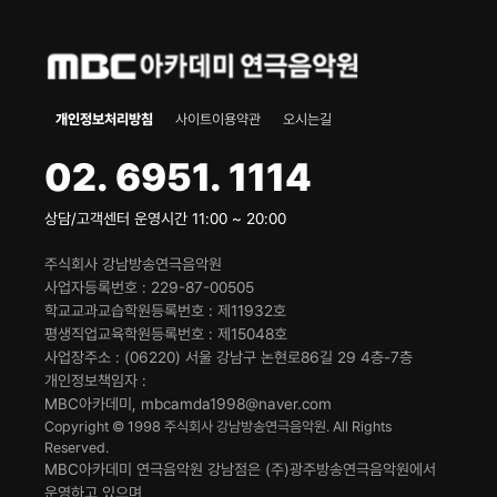
개인정보처리방침
사이트이용약관
오시는길
02. 6951. 1114
상담/고객센터 운영시간 11:00 ~ 20:00
주식회사 강남방송연극음악원
사업자등록번호
229-87-00505
학교교과교습학원등록번호
제11932호
평생직업교육학원등록번호
제15048호
사업장주소
(06220) 서울 강남구 논현로86길 29 4층-7층
개인정보책임자
MBC아카데미, mbcamda1998@naver.com
Copyright © 1998 주식회사 강남방송연극음악원. All Rights
Reserved.
MBC아카데미 연극음악원 강남점은 (주)광주방송연극음악원에서
운영하고 있으며,