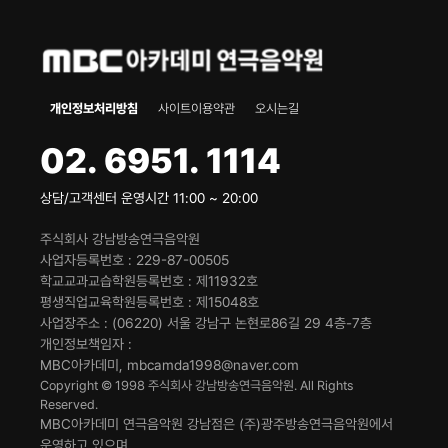
개인정보처리방침
사이트이용약관
오시는길
02. 6951. 1114
상담/고객센터 운영시간 11:00 ~ 20:00
주식회사 강남방송연극음악원
사업자등록번호
229-87-00505
학교교과교습학원등록번호
제11932호
평생직업교육학원등록번호
제15048호
사업장주소
(06220) 서울 강남구 논현로86길 29 4층-7층
개인정보책임자
MBC아카데미, mbcamda1998@naver.com
Copyright © 1998 주식회사 강남방송연극음악원. All Rights
Reserved.
MBC아카데미 연극음악원 강남점은 (주)광주방송연극음악원에서
운영하고 있으며,