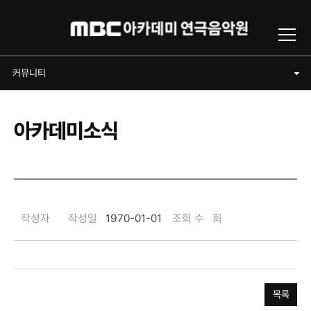
Toggl
커뮤니티
커뮤니티
아카데미소식
작성자
작성일
1970-01-01
조회 수
회
목록